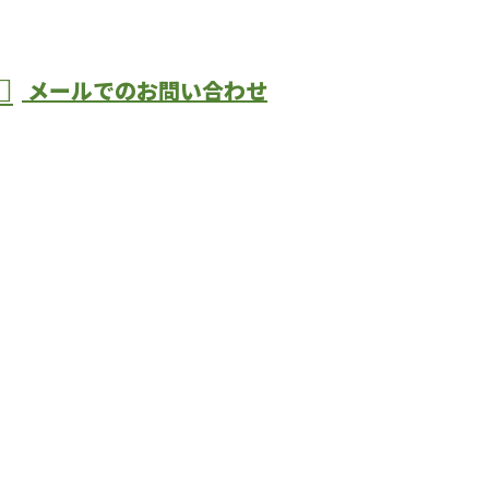
メールでのお問い合わせ
大阪府堺
市堺区の『
ら堺市堺区の『F.L.C』へ