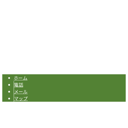
Googleマップで確認する
TEL/FAX：072-267-4669 携帯番号：090-7965-5403
住宅設備工事・水回りリフォームは大阪府堺市のF.L.Cへ
Copyright © 大阪府堺市で水回りリフォームなどの住宅設備工事業者なら
堺市堺区の『F.L.C』へ. All rights reserved.
ホーム
電話
メール
マップ