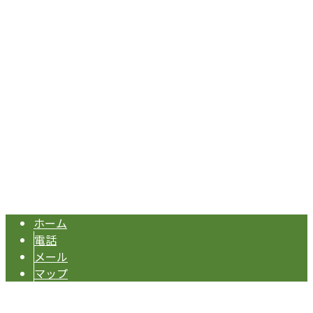
〒590-0965
大阪府堺市堺区南旅篭町東1-1-22 御陵前ビル1F
Googleマップで確認する
TEL/FAX：072-267-4669 携帯番号：090-7965-5403
住宅設備工事・水回りリフォームは大阪府堺市のF.L.Cへ
Copyright © 大阪府堺市で水回りリフォームなどの住宅設備工事業者なら
堺市堺区の『F.L.C』へ. All rights reserved.
ホーム
電話
メール
マップ