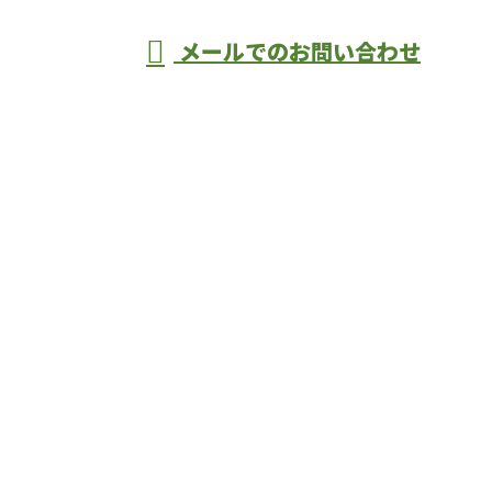
メールでのお問い合わせ
ームなどの住宅設備工事業者なら堺市堺区の
『F.L.C』へ
ホーム
業務案内
施工実績
各種募集
会社概要
BLOG
お問い合わせ
サイトマップ
大阪府堺市で水回りリフォームなどの住宅設備工事業
者なら堺市堺区の『F.L.C』へ